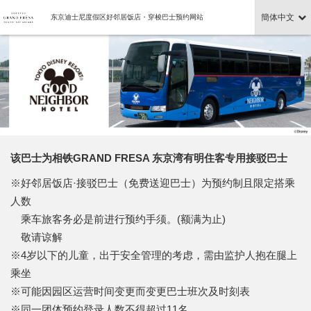
簡体中文
东京迪士尼度假区好邻居饭店・穿梭巴士预约网站
该巴士为相铁GRAND FRESA 东京湾有明住客专用接驳巴士
※好邻居饭店·接驳巴士（免费送迎巴士）为预约制且限定搭乘
人数
乘车旅客务必是前进行预约手须。(额满为止)
敬请谅解
※4岁以下的儿童，出于安全管理的考虑，需由监护人抱在腿上
乘坐
※可能因园区运营时间变更而变更巴士班次及时刻表
※同一团体预约登录人数不得超过11名